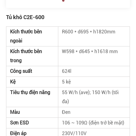
Tủ khô C2E-600
Kích thước bên
R600 * d695 * h1820mm
ngoài
Kích thước bên
W598 * d645 * h1618 mm
trong
Công suất
624l
Kệ
5 kệ
Tiêu thụ điện năng
55 W/h (ave); 150 W/h (tối
đa)
Màu
Đen
Sơn ESD
106 ~ 109Ω (điện trở bề mặt)
Điện áp
230V/110V