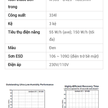
trong
Công suất
334l
Kệ
3 kệ
Tiêu thụ điện năng
55 W/h (ave); 150 W/h (tối
đa)
Màu
Đen
Sơn ESD
106 ~ 109Ω (điện trở bề mặt)
Điện áp
230V/110V