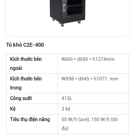
Tủ khô C2E-400
Kích thước bên
R600 * d695 * h1274mm
ngoài
Kích thước bên
W598 * d645 * h1071. mm
trong
Công suất
413L
Kệ
3 kệ
Tiêu thụ điện năng
55 W/h (ave); 150 W/h (tối
đa)