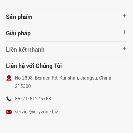
Sản phẩm

Giải pháp

Liên kết nhanh

Liên hệ với Chúng Tôi

No 2898, Beimen Rd, Kunshan, Jiangsu, China
215300

86-21-61275768

service@dryzone.biz