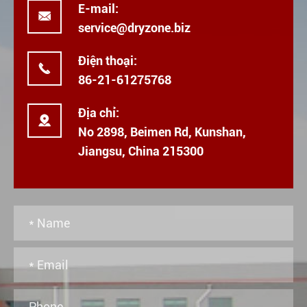
E-mail:

service@dryzone.biz
Điện thoại:

86-21-61275768
Địa chỉ:

No 2898, Beimen Rd, Kunshan,
Jiangsu, China 215300