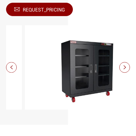

REQUEST_PRICING

