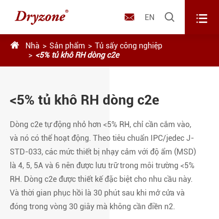



EN

Nhà
Sản phẩm
Tủ sấy công nghiệp
<5% tủ khô RH dòng c2e
<5% tủ khô RH dòng c2e
Dòng c2e tự động nhỏ hơn <5% RH, chỉ cần cắm vào,
và nó có thể hoạt động. Theo tiêu chuẩn IPC/jedec J-
STD-033, các mức thiết bị nhạy cảm với độ ẩm (MSD)
là 4, 5, 5A và 6 nên được lưu trữ trong môi trường <5%
RH. Dòng c2e được thiết kế đặc biệt cho nhu cầu này.
Và thời gian phục hồi là 30 phút sau khi mở cửa và
đóng trong vòng 30 giây mà không cần điền n2.