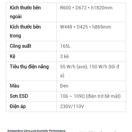
Kích thước bên
R600 * D672 * h1820mm
ngoài
Kích thước bên
W448 * D425 * h869mm
trong
Công suất
165L
Kệ
3 kệ
Tiêu thụ điện năng
55 W/h (ave); 150 W/h (tối đ
a)
Màu
Đen
Sơn ESD
106 ~ 109Ω (điện trở bề mặt)
Điện áp
230V/110V