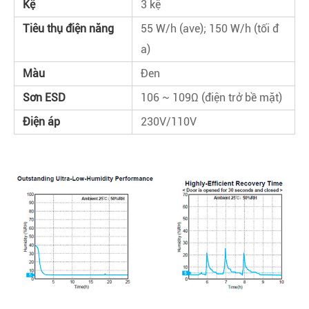
Kệ
3 kệ
Tiêu thụ điện năng
55 W/h (ave); 150 W/h (tối đ
a)
Màu
Đen
Sơn ESD
106 ~ 109Ω (điện trở bề mặt)
Điện áp
230V/110V