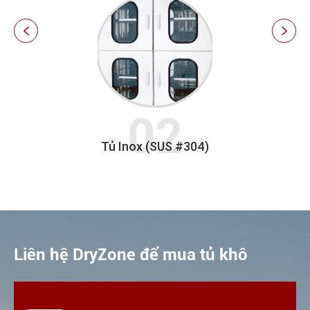


Ngăn kéo trượt
Liên hệ DryZone để mua tủ khô