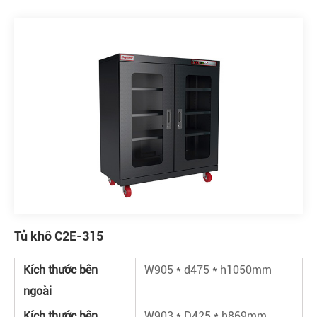
Tủ khô C2E-315
Kích thước bên
W905 * d475 * h1050mm
ngoài
Kích thước bên
W903 * D425 * h869mm