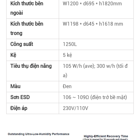
Kích thước bên
W1200 * d695 * h1820mm
ngoài
Kích thước bên
W1198 * d645 * h1618 mm
trong
Công suất
1250L
Kệ
5 kệ
Tiêu thụ điện năng
105 W/h (ave); 300 w/h (tối đ
a)
Màu
Đen
Sơn ESD
106 ~ 109Ω (điện trở bề mặt)
Điện áp
230V/110V