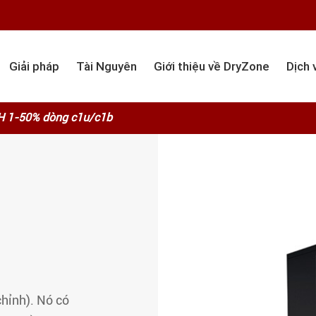
Giải pháp
Tài Nguyên
Giới thiệu về DryZone
Dịch 
H 1-50% dòng c1u/c1b
chỉnh). Nó có