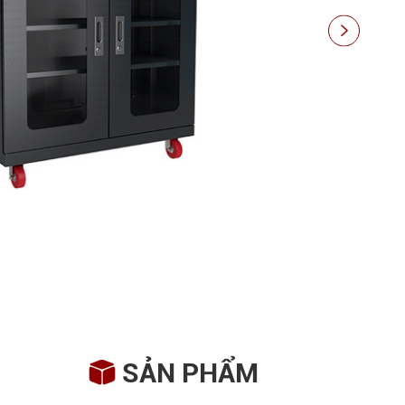

SẢN PHẨM
