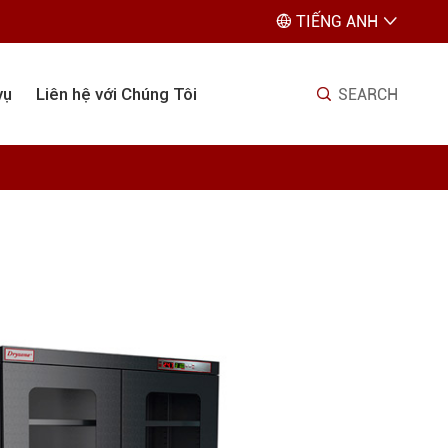
TIẾNG ANH


vụ
Liên hệ với Chúng Tôi
SEARCH
