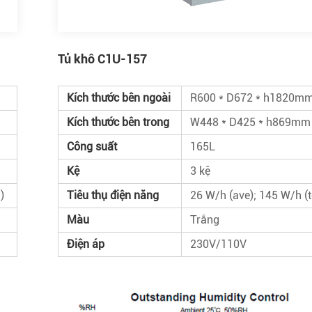
Tủ khô C1U-157
Kích thước bên ngoài
R600 * D672 * h1820m
Kích thước bên trong
W448 * D425 * h869mm
Công suất
165L
Kệ
3 kệ
)
Tiêu thụ điện năng
26 W/h (ave); 145 W/h (t
Màu
Trắng
Điện áp
230V/110V