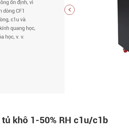
ng ổn định, vì

ọn dòng CF1
òng, c1u và
g kính quang học,
a học, v. v.
g tủ khô 1-50% RH c1u/c1b