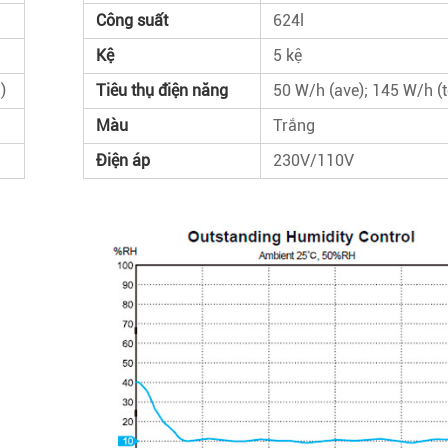
Công suất
624l
Kệ
5 kệ
)
Tiêu thụ điện năng
50 W/h (ave); 145 W/h (t
Màu
Trắng
Điện áp
230V/110V