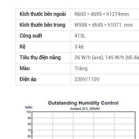
Kích thước bên ngoài
R600 * d695 * h1274mm
Kích thước bên trong
W598 * d645 * h1071. mm
Công suất
413L
Kệ
3 kệ
Tiêu thụ điện năng
26 W/h (ave); 145 W/h (tối đa
Màu
Trắng
Điện áp
230V/110V