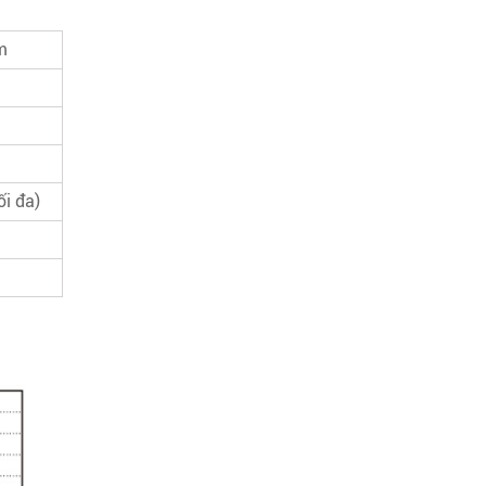
m
ối đa)