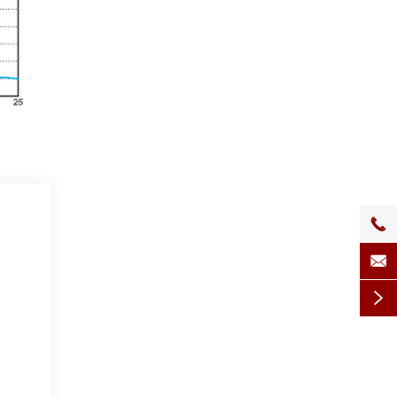


