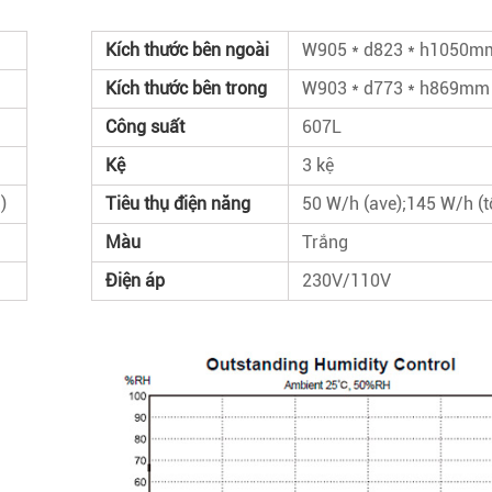
Kích thước bên ngoài
W905 * d823 * h1050m
Kích thước bên trong
W903 * d773 * h869mm
Công suất
607L
Kệ
3 kệ
)
Tiêu thụ điện năng
50 W/h (ave);145 W/h (t
Màu
Trắng
Điện áp
230V/110V