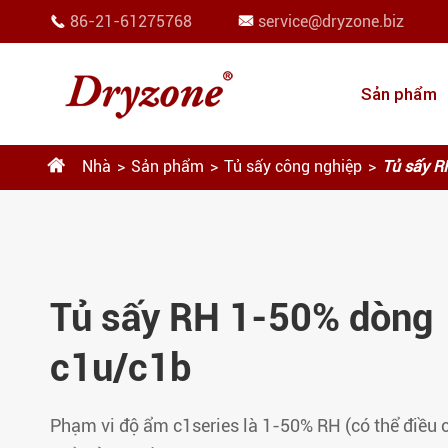
86-21-61275768
service@dryzone.biz


Sản phẩm

Nhà
Sản phẩm
Tủ sấy công nghiệp
Tủ sấy R
Tủ sấy RH 1-50% dòng
c1u/c1b
Phạm vi độ ẩm c1series là 1-50% RH (có thể điều 