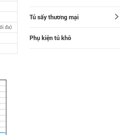
Tủ sấy thương mại

ối đa)
Phụ kiện tủ khô